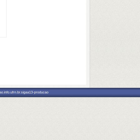
o.info.ufrn.br.sigaa13-producao