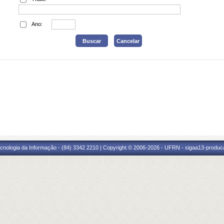
Ano:
cnologia da Informação - (84) 3342 2210 | Copyright © 2006-2026 - UFRN - sigaa13-produca