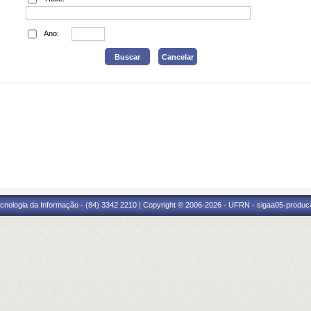
Ano:
cnologia da Informação - (84) 3342 2210 | Copyright © 2006-2026 - UFRN - sigaa05-produca