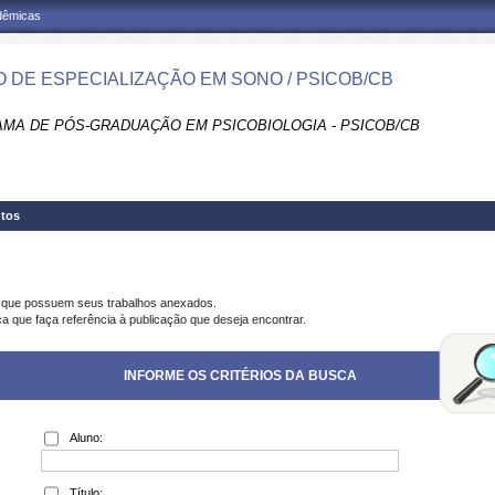
adêmicas
 DE ESPECIALIZAÇÃO EM SONO / PSICOB/CB
MA DE PÓS-GRADUAÇÃO EM PSICOBIOLOGIA - PSICOB/CB
tos
s que possuem seus trabalhos anexados.
ca que faça referência à publicação que deseja encontrar.
INFORME OS CRITÉRIOS DA BUSCA
Aluno:
Título: