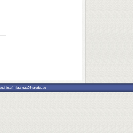
o.info.ufrn.br.sigaa05-producao