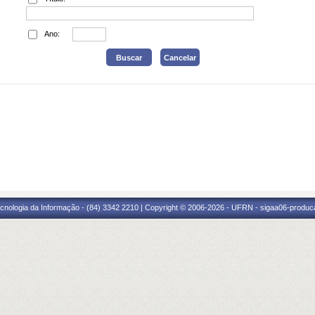
Ano:
cnologia da Informação - (84) 3342 2210 | Copyright © 2006-2026 - UFRN - sigaa06-produca