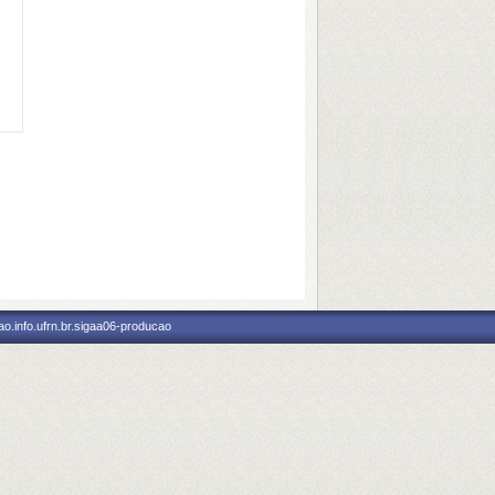
o.info.ufrn.br.sigaa06-producao