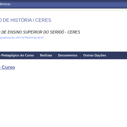
adêmicas
 DE HISTÓRIA / CERES
 DE ENSINO SUPERIOR DO SERIDÓ - CERES
graduacao.ufrn.br/historiacaicol
o Pedagógico do Curso
Notícias
Documentos
Outras Opções
o Curso