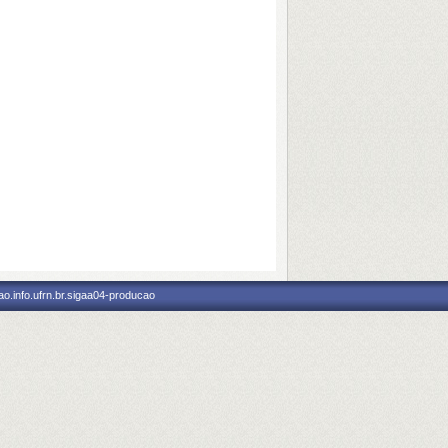
o.info.ufrn.br.sigaa04-producao