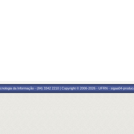
cnologia da Informação - (84) 3342 2210 | Copyright © 2006-2026 - UFRN - sigaa04-produca