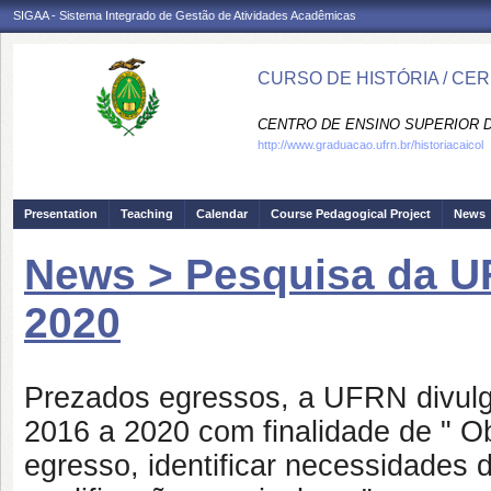
SIGAA - Sistema Integrado de Gestão de Atividades Acadêmicas
CURSO DE HISTÓRIA / CE
CENTRO DE ENSINO SUPERIOR D
http://www.graduacao.ufrn.br/historiacaicol
Presentation
Teaching
Calendar
Course Pedagogical Project
News
News > Pesquisa da U
2020
Prezados egressos, a UFRN divulg
2016 a 2020 com finalidade de "
Ob
egresso, identificar necessidades d