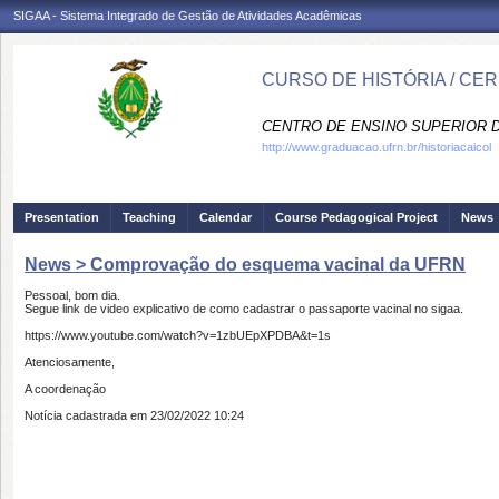
SIGAA - Sistema Integrado de Gestão de Atividades Acadêmicas
CURSO DE HISTÓRIA / CE
CENTRO DE ENSINO SUPERIOR D
http://www.graduacao.ufrn.br/historiacaicol
Presentation
Teaching
Calendar
Course Pedagogical Project
News
News > Comprovação do esquema vacinal da UFRN
Pessoal, bom dia.
Segue link de video explicativo de como cadastrar o passaporte vacinal no sigaa.
https://www.youtube.com/watch?v=1zbUEpXPDBA&t=1s
Atenciosamente,
A coordenação
Notícia cadastrada em 23/02/2022 10:24