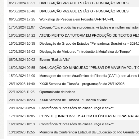
05/06/2024 16:51
DIVULGAÇÃO VAGA DE ESTÁGIO - FUNDAÇÃO MUDES
05/06/2024 16:46
DIVULGAÇÃO VAGA DE ESTÁGIO - FUNDAÇÃO MUDES
06/05/2024 17:25
Workshop de Pesquisa em Filosofia UFRN-UFPE
17/04/2024 11:07
Colóquio "Entre pudicitia e prudência: virtudes e a mulher na históri
18/03/2024 14:22
ATENDIMENTO DA TUTORIA EM PRODUÇÃO DE TEXTOS FI
15/03/2024 10:35
Divulgação do Grupo de Estudos "Pensadorxs Brasileirxs - 2024.
12/03/2024 16:02
Divulgação do Minicurso "Introdução à Metafísica do Tempo"
08/03/2024 10:02
Evento "Bati da Vila"
16/02/2024 09:55
DIVULGAÇÃO DO MINICURSO “PENSAR DE MANEIRA POLÍTI
15/02/2024 14:00
Mensagem do centro Acadêmico de Filosofia (CAFIL) aos alunos 
28/11/2023 14:40
XXXII Semana de Filosofia - programação de 28/11/2023
22/11/2023 11:25
Oportunidade de bolsas
20/11/2023 16:23
XXXII Semana de Filosofia - “Filosofia e vida”
20/11/2023 08:58
Conferência "Opressões de classe, raça e sexo"
17/11/2023 16:05
CONVITE [UMA CONVERSA COM FILÓSOFAS NEGRAS NA BAH
16/11/2023 10:13
Conferência "Opressões de classe, raça e sexo"
13/11/2023 15:55
Monitoria da Conferência Estadual da Educação do Rio Grande 