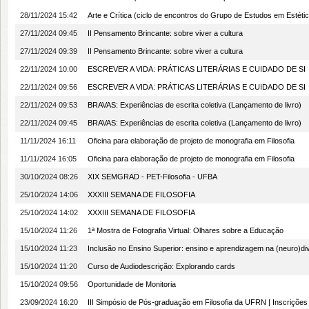
28/11/2024 15:42
Arte e Crítica (ciclo de encontros do Grupo de Estudos em Estética
27/11/2024 09:45
II Pensamento Brincante: sobre viver a cultura
27/11/2024 09:39
II Pensamento Brincante: sobre viver a cultura
22/11/2024 10:00
ESCREVER A VIDA: PRÁTICAS LITERÁRIAS E CUIDADO DE SI
22/11/2024 09:56
ESCREVER A VIDA: PRÁTICAS LITERÁRIAS E CUIDADO DE SI
22/11/2024 09:53
BRAVAS: Experiências de escrita coletiva (Lançamento de livro)
22/11/2024 09:45
BRAVAS: Experiências de escrita coletiva (Lançamento de livro)
11/11/2024 16:11
Oficina para elaboração de projeto de monografia em Filosofia
11/11/2024 16:05
Oficina para elaboração de projeto de monografia em Filosofia
30/10/2024 08:26
XIX SEMGRAD - PET-Filosofia - UFBA
25/10/2024 14:06
XXXIII SEMANA DE FILOSOFIA
25/10/2024 14:02
XXXIII SEMANA DE FILOSOFIA
15/10/2024 11:26
1ª Mostra de Fotografia Virtual: Olhares sobre a Educação
15/10/2024 11:23
Inclusão no Ensino Superior: ensino e aprendizagem na (neuro)di
15/10/2024 11:20
Curso de Audiodescrição: Explorando cards
15/10/2024 09:56
Oportunidade de Monitoria
23/09/2024 16:20
III Simpósio de Pós-graduação em Filosofia da UFRN | Inscrições