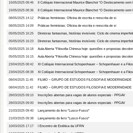
15/05/2025 08:46
II Colóquio Internacional Maurice Blanchot “O Deslocamento sem
15/05/2025 08:36
II Colóquio Internacional Maurice Blanchot “O Deslocamento sem
08/05/2025 14:12
Práticas feministas: Oficina de escrita e reescrita de si
08/05/2025 14:09
Práticas feministas: Oficina de escrita e reescrita de si
05/05/2025 16:25
Diretoras fantasmas, histórias invisíveis: Ciclo de cinema imperfei
05/05/2025 16:23
Diretoras fantasmas, histórias invisíveis: Ciclo de cinema imperfei
05/05/2025 16:18
Aula Aberta "Filosofia Chinesa hoje: questões e propostas decolon
05/05/2025 16:15
Aula Aberta "Filosofia Chinesa hoje: questões e propostas decolon
23/04/2025 08:42
XI Colóquio Internacional Schopenhauer – Schopenhauer e a Filos
23/04/2025 08:38
XI Colóquio Internacional Schopenhauer – Schopenhauer e a Filos
08/04/2025 11:45
FILMO – GRUPO DE ESTUDOS FILOSOFIA E MODERNIDADE
08/04/2025 11:42
FILMO – GRUPO DE ESTUDOS FILOSOFIA E MODERNIDADE
28/03/2025 09:10
Inscrições abertas para vagas de alunos especiais - PPGAV
28/03/2025 09:00
Inscrições abertas para vagas de alunos especiais - PPGAV
21/03/2025 09:40
Lançamento do livro "Lusco-Fusco"
21/03/2025 09:38
Lançamento do livro "Lusco-Fusco"
10/03/2025 17:17
I Encontro de Estética da UFRN