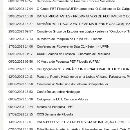
06/11/2023 16:57
Seminário Permanente de Filosofia, Crítica e Sociedade
30/10/2023 17:04
O Grupo PET-Filosofia/UFRN apresenta: O Gabinete do Dr. Caliga
30/10/2023 16:10
DATAS IMPORTANTES - PREPARATIVOS DE FECHAMENTO DO
26/10/2023 14:27
Seminário "A FILOSOFIA ENTRE AS MARGENS E OS CO(M)TE
25/10/2023 09:57
Convite do Grupo de Estudos em Lógica - palestra "Ontology of T
23/10/2023 17:13
IX Mostra de Pesquisa do Grupo PET Filosofia
17/10/2023 14:06
Conferencias Pós-evento Sala C1 –Setor II - UFRN
06/10/2023 11:17
XXXIII Semana de Filosofia - Chamada de Resumos
06/10/2023 09:56
IX Mostra de Pesquisa PET-Filosofia (UFRN)
02/10/2023 16:15
Divulgação do "II SEMINÁRIO INTERNACIONAL DE FILOSOFIA - 
12/09/2023 10:11
Palestra: Roteiro Histórico de uma Lisboa Africana. Palestrante: P
06/09/2023 16:58
Conferência: Metafísica do Belo em Schopenhauer
06/09/2023 16:53
Conferências sobre Heidegger
06/09/2023 16:38
Colóquios da ECT: Ciência e Valores
05/09/2023 19:24
Mostra de Pesquisa - PET
27/09/2022 17:15
XXXI Semana de Filosofia
13/10/2021 12:01
PROCESSO SELETIVO DE BOLSISTA DE INICIAÇÃO CIENTÍFI
07/10/2021 14:50
Edital Projeto Académico Arthur Schopenhauer: Um mundo Três E