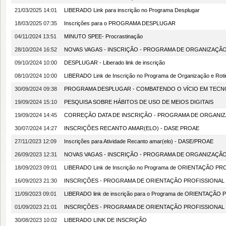
21/03/2025 14:01
LIBERADO Link para inscrição no Programa Desplugar
18/03/2025 07:35
Inscrições para o PROGRAMA DESPLUGAR
04/11/2024 13:51
MINUTO SPEE- Procrastinação
28/10/2024 16:52
NOVAS VAGAS - INSCRIÇÃO - PROGRAMA DE ORGANIZAÇÃO
09/10/2024 10:00
DESPLUGAR - Liberado link de inscrição
08/10/2024 10:00
LIBERADO Link de Inscrição no Programa de Organização e Roti
30/09/2024 09:38
PROGRAMA DESPLUGAR - COMBATENDO O VÍCIO EM TECN
19/09/2024 15:10
PESQUISA SOBRE HÁBITOS DE USO DE MEIOS DIGITAIS
19/09/2024 14:45
CORREÇÃO DATA DE INSCRIÇÃO - PROGRAMA DE ORGANIZ
30/07/2024 14:27
INSCRIÇÕES RECANTO AMAR(ELO) - DASE PROAE
27/11/2023 12:09
Inscrições para Atividade Recanto amar(elo) - DASE/PROAE
26/09/2023 12:31
NOVAS VAGAS - INSCRIÇÃO - PROGRAMA DE ORGANIZAÇÃO
18/09/2023 09:01
LIBERADO Link de Inscrição no Programa de ORIENTAÇÃO P
16/09/2023 21:30
INSCRIÇÕES - PROGRAMA DE ORIENTAÇÃO PROFISSIONAL
11/09/2023 09:01
LIBERADO link de inscrição para o Programa de ORIENTAÇÃO
01/09/2023 21:01
INSCRIÇÕES - PROGRAMA DE ORIENTAÇÃO PROFISSIONAL
30/08/2023 10:02
LIBERADO LINK DE INSCRIÇÃO