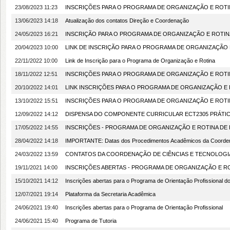
23/08/2023 11:23
INSCRIÇÕES PARA O PROGRAMA DE ORGANIZAÇÃO E ROTI
13/06/2023 14:18
Atualização dos contatos Direção e Coordenação
24/05/2023 16:21
INSCRIÇÃO PARA O PROGRAMA DE ORGANIZAÇÃO E ROTIN
20/04/2023 10:00
LINK DE INSCRIÇÃO PARA O PROGRAMA DE ORGANIZAÇÃO 
22/11/2022 10:00
Link de Inscrição para o Programa de Organização e Rotina
18/11/2022 12:51
INSCRIÇÕES PARA O PROGRAMA DE ORGANIZAÇÃO E ROTI
20/10/2022 14:01
LINK INSCRIÇÕES PARA O PROGRAMA DE ORGANIZAÇÃO E
13/10/2022 15:51
INSCRIÇÕES PARA O PROGRAMA DE ORGANIZAÇÃO E ROTI
12/09/2022 14:12
DISPENSA DO COMPONENTE CURRICULAR ECT2305 PRÁTICA
17/05/2022 14:55
INSCRIÇÕES - PROGRAMA DE ORGANIZAÇÃO E ROTINA DE
28/04/2022 14:18
IMPORTANTE: Datas dos Procedimentos Acadêmicos da Coorden
24/03/2022 13:59
CONTATOS DA COORDENAÇÃO DE CIÊNCIAS E TECNOLOGI
19/11/2021 14:00
INSCRIÇÕES ABERTAS - PROGRAMA DE ORGANIZAÇÃO E R
15/10/2021 14:12
Inscrições abertas para o Programa de Orientação Profissional 
12/07/2021 19:14
Plataforma da Secretaria Acadêmica
24/06/2021 19:40
Inscrições abertas para o Programa de Orientação Profissional
24/06/2021 15:40
Programa de Tutoria