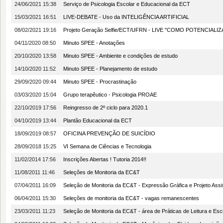
24/06/2021 15:38
Serviço de Psicologia Escolar e Educacional da ECT
15/03/2021 16:51
LIVE-DEBATE - Uso da INTELIGÊNCIA ARTIFICIAL
08/02/2021 19:16
Projeto Geração Selfie/ECT/UFRN - LIVE "COMO POTENCIAL
04/11/2020 08:50
Minuto SPEE - Anotações
20/10/2020 13:58
Minuto SPEE - Ambiente e condições de estudo
14/10/2020 11:52
Minuto SPEE - Planejamento de estudo
29/09/2020 09:44
Minuto SPEE - Procrastinação
03/03/2020 15:04
Grupo terapêutico - Psicologia PROAE
22/10/2019 17:56
Reingresso de 2º ciclo para 2020.1
04/10/2019 13:44
Plantão Educacional da ECT
18/09/2019 08:57
OFICINA PREVENÇÃO DE SUICÍDIO
28/09/2018 15:25
VI Semana de Ciências e Tecnologia
11/02/2014 17:56
Inscrições Abertas ! Tutoria 2014!!
11/08/2011 11:46
Seleções de Monitoria da EC&T
07/04/2011 16:09
Seleção de Monitoria da EC&T - Expressão Gráfica e Projeto 
06/04/2011 15:30
Seleções de monitoria da EC&T - vagas remanescentes
23/03/2011 11:23
Seleção de Monitoria da EC&T - área de Práticas de Leitura e Escr