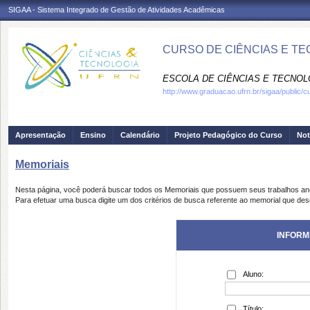
SIGAA - Sistema Integrado de Gestão de Atividades Acadêmicas
CURSO DE CIÊNCIAS E TE
ESCOLA DE CIÊNCIAS E TECNOLO
http://www.graduacao.ufrn.br/sigaa/public/c
Apresentação
Ensino
Calendário
Projeto Pedagógico do Curso
Not
Memoriais
Nesta página, você poderá buscar todos os Memoriais que possuem seus trabalhos a
Para efetuar uma busca digite um dos critérios de busca referente ao memorial que des
INFORM
Aluno:
Título: