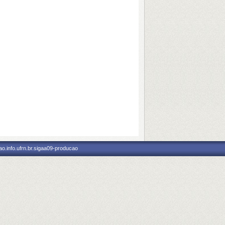
o.info.ufrn.br.sigaa09-producao