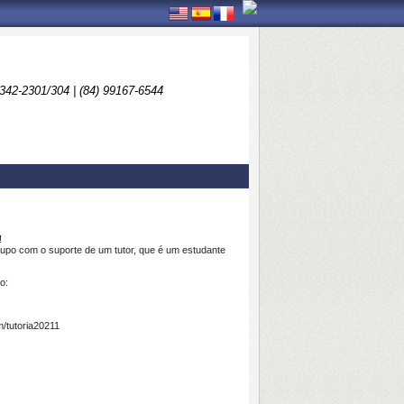
3342-2301/304 | (84) 99167-6544
!
po com o suporte de um tutor, que é um estudante
o:
m/tutoria20211