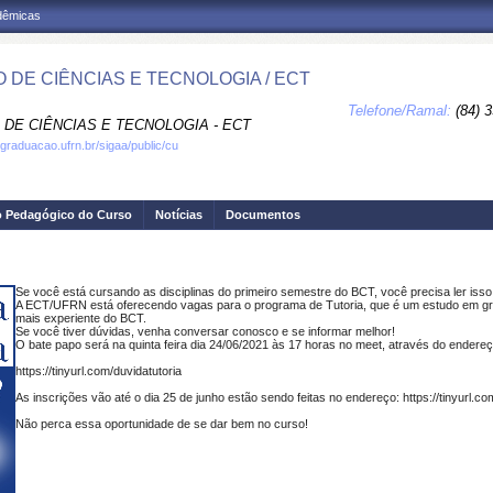
adêmicas
 DE CIÊNCIAS E TECNOLOGIA / ECT
Telefone/Ramal:
(84) 
 DE CIÊNCIAS E TECNOLOGIA - ECT
.graduacao.ufrn.br/sigaa/public/cu
o Pedagógico do Curso
Notícias
Documentos
Se você está cursando as disciplinas do primeiro semestre do BCT, você precisa ler isso
A ECT/UFRN está oferecendo vagas para o programa de Tutoria, que é um estudo em gru
mais experiente do BCT.
Se você tiver dúvidas, venha conversar conosco e se informar melhor!
O bate papo será na quinta feira dia 24/06/2021 às 17 horas no meet, através do endereç
https://tinyurl.com/duvidatutoria
As inscrições vão até o dia 25 de junho estão sendo feitas no endereço: https://tinyurl.co
Não perca essa oportunidade de se dar bem no curso!