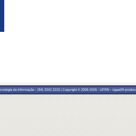
cnologia da Informação - (84) 3342 2210 | Copyright © 2006-2026 - UFRN - sigaa09-produca