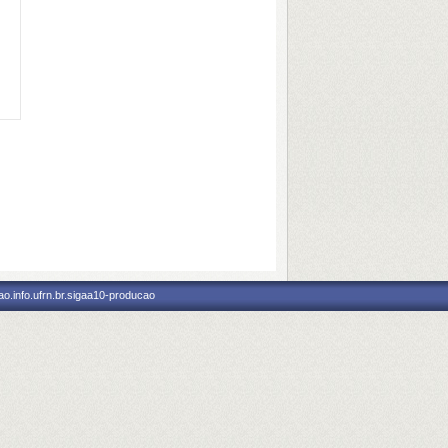
o.info.ufrn.br.sigaa10-producao