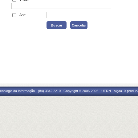
Ano:
cnologia da Informação - (84) 3342 2210 | Copyright © 2006-2026 - UFRN - sigaa10-produca