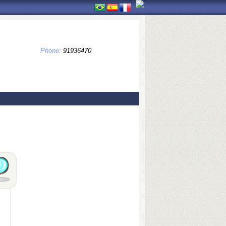
Phone:
91936470