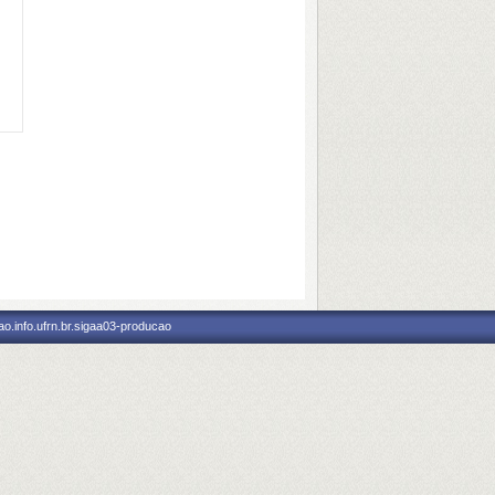
o.info.ufrn.br.sigaa03-producao