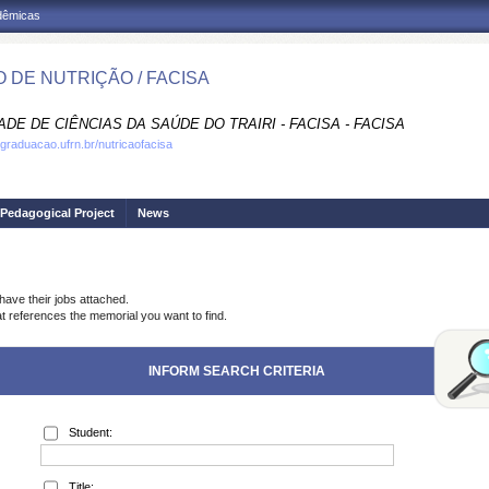
adêmicas
 DE NUTRIÇÃO / FACISA
DE DE CIÊNCIAS DA SAÚDE DO TRAIRI - FACISA - FACISA
.graduacao.ufrn.br/nutricaofacisa
Pedagogical Project
News
have their jobs attached.
at references the memorial you want to find.
INFORM SEARCH CRITERIA
Student:
Title: