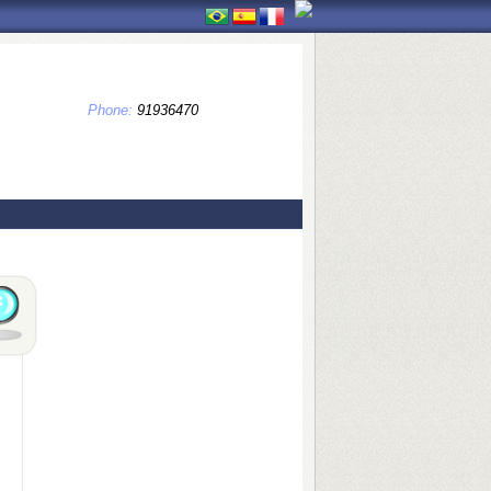
Phone:
91936470