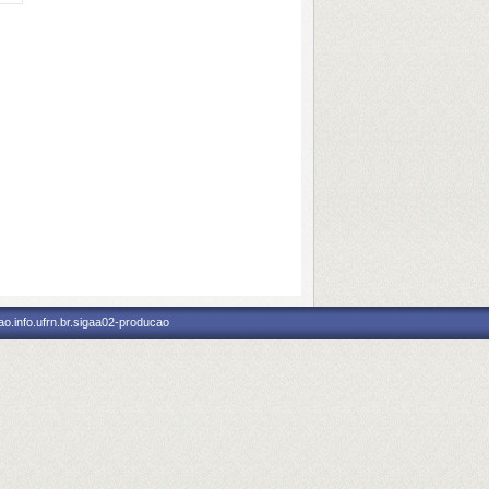
o.info.ufrn.br.sigaa02-producao