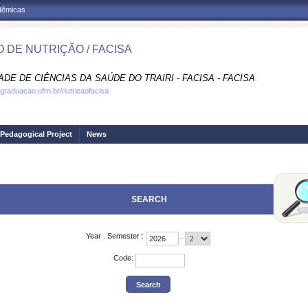
adêmicas
 DE NUTRIÇÃO / FACISA
DE DE CIÊNCIAS DA SAÚDE DO TRAIRI - FACISA - FACISA
.graduacao.ufrn.br/nutricaofacisa
Pedagogical Project
News
SEARCH
Year
.
Semester
:
.
Code
: