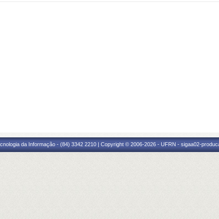
cnologia da Informação - (84) 3342 2210 | Copyright © 2006-2026 - UFRN - sigaa02-produca