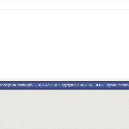
cnologia da Informação - (84) 3342 2210 | Copyright © 2006-2026 - UFRN - sigaa09-produca