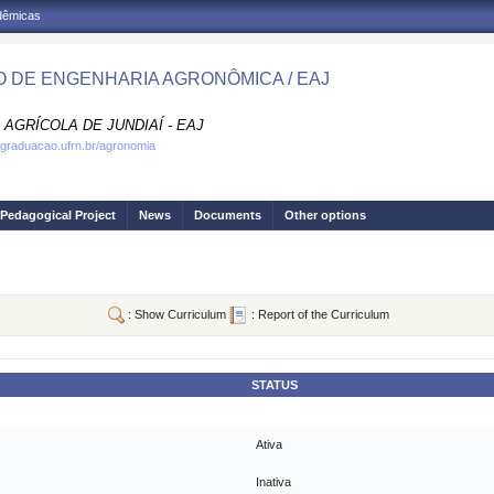
adêmicas
 DE ENGENHARIA AGRONÔMICA / EAJ
AGRÍCOLA DE JUNDIAÍ - EAJ
.graduacao.ufrn.br/agronomia
Pedagogical Project
News
Documents
Other options
: Show Curriculum
: Report of the Curriculum
STATUS
Ativa
Inativa