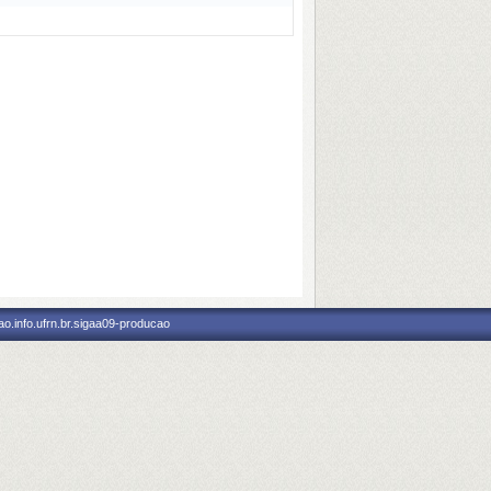
o.info.ufrn.br.sigaa09-producao