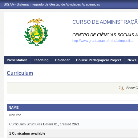
SIGAA - Sistema Integrado de Gestão de Atividades Acadêmicas
CURSO DE ADMINISTRAÇÃO
CENTRO DE CIÊNCIAS SOCIAIS A
http://www.graduacao.ufrn.br/admpublica
Presentation
Teaching
Calendar
Course Pedagogical Project
News
Curriculum
: Show C
NAME
Noturno
Curriculum Structures Details 01, created 2021
1 Curriculum available