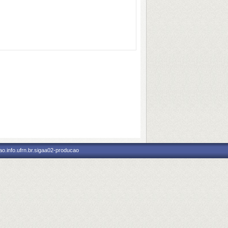
o.info.ufrn.br.sigaa02-producao