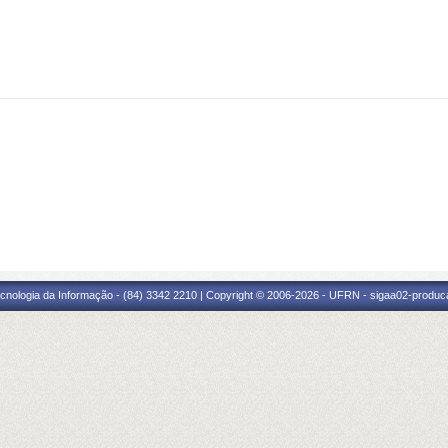
cnologia da Informação - (84) 3342 2210 | Copyright © 2006-2026 - UFRN - sigaa02-produca