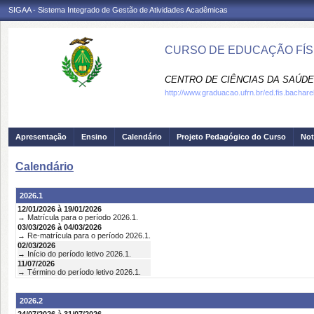
SIGAA - Sistema Integrado de Gestão de Atividades Acadêmicas
CURSO DE EDUCAÇÃO FÍSI
CENTRO DE CIÊNCIAS DA SAÚDE
http://www.graduacao.ufrn.br/ed.fis.bachare
Apresentação
Ensino
Calendário
Projeto Pedagógico do Curso
Not
Calendário
2026.1
12/01/2026 à 19/01/2026
→ Matrícula para o período 2026.1.
03/03/2026 à 04/03/2026
→ Re-matrícula para o período 2026.1.
02/03/2026
→ Início do período letivo 2026.1.
11/07/2026
→ Término do período letivo 2026.1.
2026.2