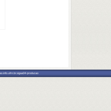
o.info.ufrn.br.sigaa04-producao