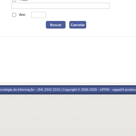
Ano:
cnologia da Informação - (84) 3342 2210 | Copyright © 2006-2026 - UFRN - sigaa04-produca