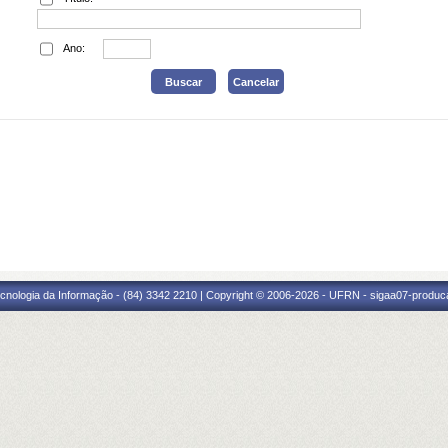
Ano:
cnologia da Informação - (84) 3342 2210 | Copyright © 2006-2026 - UFRN - sigaa07-produca