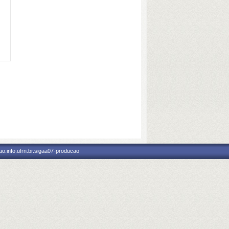
o.info.ufrn.br.sigaa07-producao