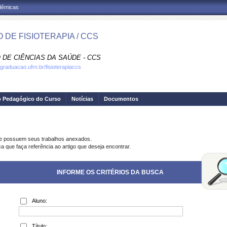
adêmicas
 DE FISIOTERAPIA / CCS
 DE CIÊNCIAS DA SAÚDE - CCS
.graduacao.ufrn.br/fisioterapiaccs
o Pedagógico do Curso
Notícias
Documentos
ue possuem seus trabalhos anexados.
a que faça referência ao artigo que deseja encontrar.
INFORME OS CRITÉRIOS DA BUSCA
Aluno:
Título: