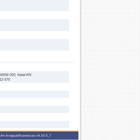
59056-000, Natal-RN
012-570
ufrn.br.sigaa09-producao
v4.20.5_7