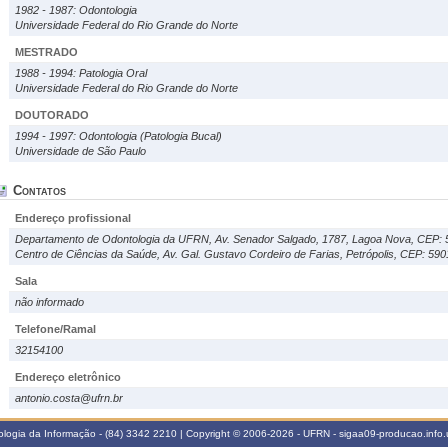
1982 - 1987: Odontologia
Universidade Federal do Rio Grande do Norte
MESTRADO
1988 - 1994: Patologia Oral
Universidade Federal do Rio Grande do Norte
DOUTORADO
1994 - 1997: Odontologia (Patologia Bucal)
Universidade de São Paulo
Contatos
Endereço profissional
Departamento de Odontologia da UFRN, Av. Senador Salgado, 1787, Lagoa Nova, CEP: 
Centro de Ciências da Saúde, Av. Gal. Gustavo Cordeiro de Farias, Petrópolis, CEP: 59
Sala
não informado
Telefone/Ramal
32154100
Endereço eletrônico
antonio.costa@ufrn.br
logia da Informação - (84) 3342 2210 | Copyright © 2006-2026 - UFRN - sigaa09-producao.info.