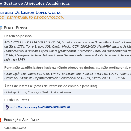
de Gestão de Atividades Acadêmicas
ntonio De Lisboa Lopes Costa
OD - DEPARTAMENTO DE ODONTOLOGIA
Perfil Pessoal
Descrição pessoal
ANTONIO DE LISBOA LOPES COSTA, brasileiro, casado com Selma Maria Fontes Cardos
da Silva, 1774, Torre 1, apto 302, Capim Macio, CEP: 59082-000, Natal-RN, natural de Mar
(comerciante) e Antonia Lopes Costa (professora). Professor Titular do Departamento 
UFRN, Cirurgião-Dentista diplomado pela Universidade Federal do Rio Grande do Norte 
sob o no 1240.
Formação acadêmica/profissional (Onde obteve os títulos, atuação profissional, et
Graduação em Odontologia pela UFRN, Mestrado em Patologia Oral pela UFRN, Doutor em
Professor Titular do Departamento de Odontologia da UFRN, Diretor do CCS - UFRN
Áreas de Interesse
(áreas de interesse de ensino e pesquisa)
Patologia Geral, Patologia Oral e Estomatologia
Currículo Lattes:
http://lattes.cnpq.br/7688226005563390
Formação Acadêmica
GRADUAÇÃO