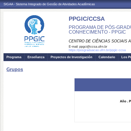
SIGAA - Sistema Integrado de Gestão de Atividades Acadêmicas
PPGIC/CCSA
PROGRAMA DE PÓS-GRAD
CONHECIMENTO - PPGIC
CENTRO DE CIÊNCIAS SOCIAIS 
E-mail:
ppgci@ccsa.ufrn.br
https://posgraduacao.ufrn.br/ppgic-ccsa
Programa
Enseñanza
Proyectos de Investigación
Calendario
Los P
Grupos
Año . P