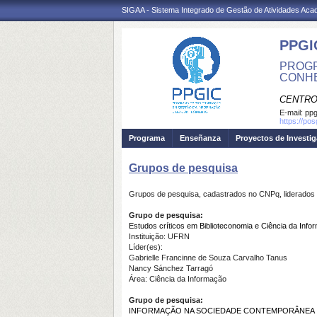
SIGAA - Sistema Integrado de Gestão de Atividades Ac
PPGI
PROGR
CONHE
CENTRO
E-mail:
ppg
https://po
Programa
Enseñanza
Proyectos de Investi
Grupos de pesquisa
Grupos de pesquisa, cadastrados no CNPq, liderados 
Grupo de pesquisa:
Estudos críticos em Biblioteconomia e Ciência da Info
Instituição: UFRN
Líder(es):
Gabrielle Francinne de Souza Carvalho Tanus
Nancy Sánchez Tarragó
Área: Ciência da Informação
Grupo de pesquisa:
INFORMAÇÃO NA SOCIEDADE CONTEMPORÂNEA