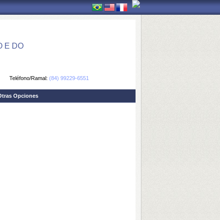
 E DO
Teléfono/Ramal:
(84) 99229-6551
Otras Opciones