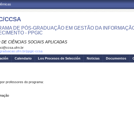
adêmicas
C/CCSA
AMA DE PÓS-GRADUAÇÃO EM GESTÃO DA INFORMAÇÃO
CIMENTO - PPGIC
 DE CIÊNCIAS SOCIAIS APLICADAS
ci@ccsa.ufrn.br
sgraduacao.ufrn.br/ppgic-ccsa
gación
Calendario
Los Procesos de Selección
Noticias
Documentos
por professores do programa:
rmação