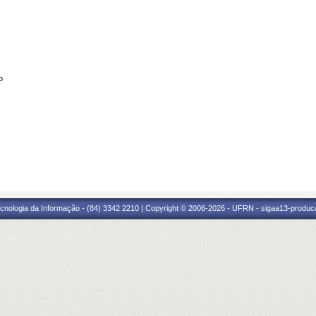
o
cnologia da Informação - (84) 3342 2210 | Copyright © 2006-2026 - UFRN - sigaa13-produca