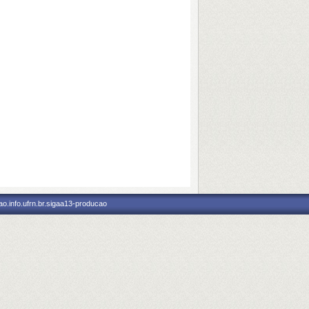
o.info.ufrn.br.sigaa13-producao