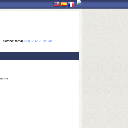
Telefone/Ramal:
(84) 3342-2270/230
página.