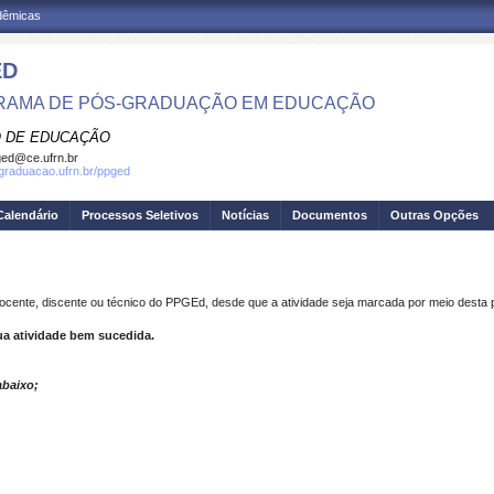
adêmicas
ED
RAMA DE PÓS-GRADUAÇÃO EM EDUCAÇÃO
 DE EDUCAÇÃO
ed@ce.ufrn.br
sgraduacao.ufrn.br/ppged
Calendário
Processos Seletivos
Notícias
Documentos
Outras Opções
ocente, discente ou técnico do PPGEd, desde que a atividade seja marcada por meio desta 
ua atividade bem sucedida.
abaixo;