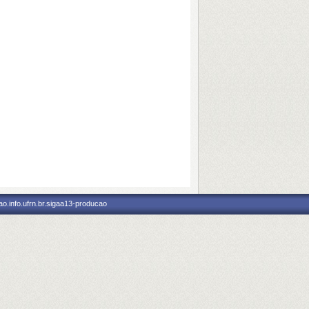
o.info.ufrn.br.sigaa13-producao