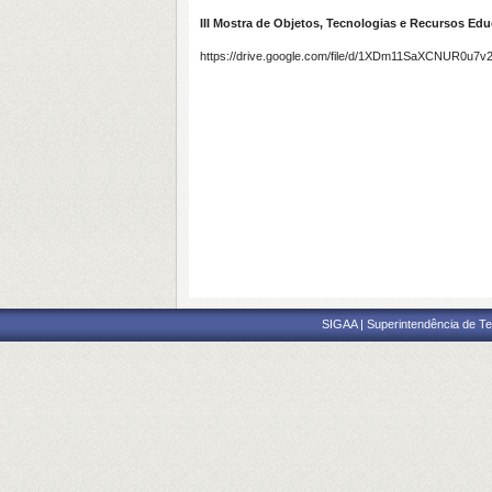
III Mostra de Objetos, Tecnologias e Recursos Ed
https://drive.google.com/file/d/1XDm11SaXCNUR0u
SIGAA | Superintendência de Te