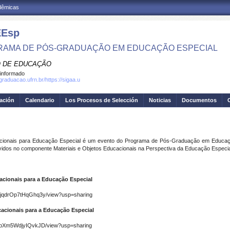
adêmicas
Esp
AMA DE PÓS-GRADUAÇÃO EM EDUCAÇÃO ESPECIAL
 DE EDUCAÇÃO
informado
graduacao.ufrn.br/https://sigaa.u
gación
Calendario
Los Procesos de Selección
Noticias
Documentos
acionais para Educação Especial é um evento do Programa de Pós-Graduação em Educaçã
olvidos no componente Materiais e Objetos Educacionais na Perspectiva da Educação Especia
acionais para a Educação Especial
UxjqdrOp7tHqGhq3y/view?usp=sharing
cacionais para a Educação Especial
CybXm5WdjyIQvkJD/view?usp=sharing