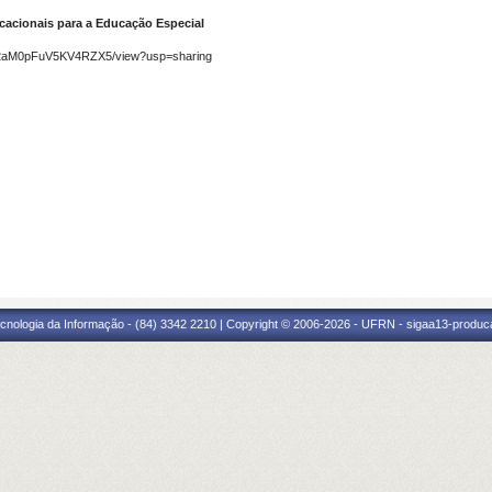
ucacionais para a Educação Especial
7v2aM0pFuV5KV4RZX5/view?usp=sharing
cnologia da Informação - (84) 3342 2210 | Copyright © 2006-2026 - UFRN - sigaa13-produca