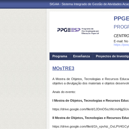
SIGAA - Sistema Integrado de Gestão de Atividades Ac
PPGE
PROGR
CENTRO
E-mail:
No 
https://pos
Programa
Enseñanza
Proyectos de Investi
MOsTRE3
A Mostra de Objetos, Tecnologias e Recursos Educ
objetivo a divulgação dos materiais e objetos desenv
Anais do evento:
I Mostra de Objetos, Tecnologias e Recursos Educ
https://drive.google.com/file/d/1JDmO5szWcmd4jgS
II Mostra de Objetos, Tecnologias e Recursos Edu
https://drive.google.com/file/d/1h_xpvhiz_OsLPV4G