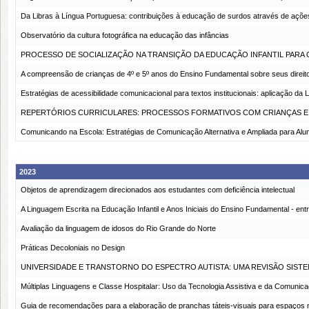
Da Libras à Língua Portuguesa: contribuições à educação de surdos através de ações
Observatório da cultura fotográfica na educação das infâncias
PROCESSO DE SOCIALIZAÇÃO NA TRANSIÇÃO DA EDUCAÇÃO INFANTIL PARA 
A compreensão de crianças de 4º e 5º anos do Ensino Fundamental sobre seus direit
Estratégias de acessibilidade comunicacional para textos institucionais: aplicação d
REPERTÓRIOS CURRICULARES: PROCESSOS FORMATIVOS COM CRIANÇAS E
Comunicando na Escola: Estratégias de Comunicação Alternativa e Ampliada para Al
2023
Objetos de aprendizagem direcionados aos estudantes com deficiência intelectual
A Linguagem Escrita na Educação Infantil e Anos Iniciais do Ensino Fundamental - entr
Avaliação da linguagem de idosos do Rio Grande do Norte
Práticas Decoloniais no Design
UNIVERSIDADE E TRANSTORNO DO ESPECTRO AUTISTA: UMA REVISÃO SISTE
Múltiplas Linguagens e Classe Hospitalar: Uso da Tecnologia Assistiva e da Comunica
Guia de recomendações para a elaboração de pranchas táteis-visuais para espaços n