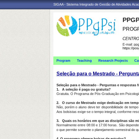
SIGAA - Sistema Integrado de Gestão de Atividades Ac
PPGP
PROGR
CENTRO
E-mail:
ppg
https://po
Program
Teaching
Research Projects
Ca
Seleção para o Mestrado - Pergunt
Seleção para o Mestrado - Perguntas e respostas 
1.
A seleção é paga ou gratuita?
Gratuita. O Programa de Pós-Graduação em Psicologia 
2.
O curso de Mestrado exige dedicação em tempo
Não, porém o aluno deve ter disponibilidade de tempo 
Aos bolsistas exige-se o tempo integral, conforme re
3.
Quais os horários em que as disciplinas são m
Normalmente entre 08:00 e 17:00 horas. São dependent
o que permite somente o planejamento semestral do qu
4. O programa oferece bolsas de estudos?