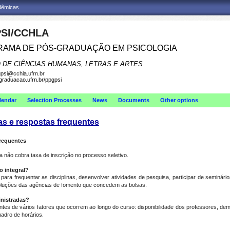
adêmicas
SI/CCHLA
AMA DE PÓS-GRADUAÇÃO EM PSICOLOGIA
 DE CIÊNCIAS HUMANAS, LETRAS E ARTES
psi@cchla.ufrn.br
sgraduacao.ufrn.br/ppgpsi
lendar
Selection Processes
News
Documents
Other options
as e respostas frequentes
frequentes
não cobra taxa de inscrição no processo seletivo.
 integral?
para frequentar as disciplinas, desenvolver atividades de pesquisa, participar de seminári
soluções das agências de fomento que concedem as bolsas.
inistradas?
es de vários fatores que ocorrem ao longo do curso: disponibilidade dos professores, deman
adro de horários.