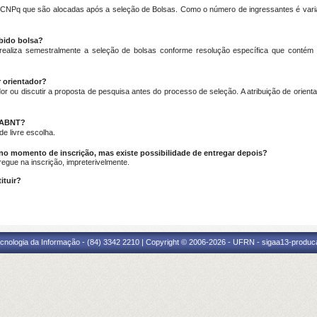
NPq que são alocadas após a seleção de Bolsas. Como o número de ingressantes é variá
ebido bolsa?
liza semestralmente a seleção de bolsas conforme resolução específica que contém os 
 orientador?
or ou discutir a proposta de pesquisa antes do processo de seleção. A atribuição de orie
u ABNT
?
e livre escolha.
ar no momento de inscrição, mas existe possibilidade de entregar depois?
regue na inscrição, impreterivelmente.
ituir?
cnologia da Informação - (84) 3342 2210 | Copyright © 2006-2026 - UFRN - sigaa13-produca