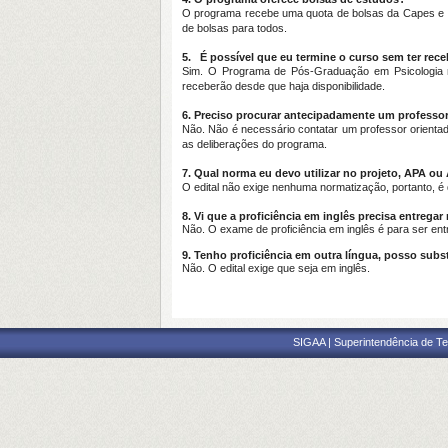
O programa recebe uma quota de bolsas da Capes e C
de bolsas para todos.
5.
É possível que eu termine o curso sem ter rec
Sim. O Programa de Pós-Graduação em Psicologia rea
receberão desde que haja disponibilidade.
6.
Preciso procurar antecipadamente um professor
Não. Não é necessário contatar um professor orientad
as deliberações do programa.
7. Qual norma eu devo utilizar no projeto, APA o
O edital não exige nenhuma normatização, portanto, é d
8. Vi que a proficiência em inglês precisa entreg
Não. O exame de proficiência em inglês é para ser ent
9. Tenho proficiência em outra língua, posso subst
Não. O edital exige que seja em inglês.
SIGAA | Superintendência de Te