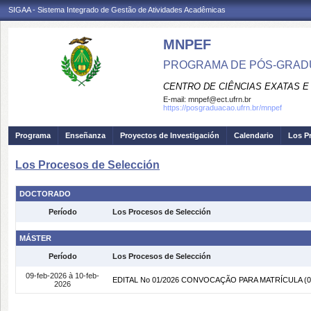
SIGAA - Sistema Integrado de Gestão de Atividades Acadêmicas
MNPEF
PROGRAMA DE PÓS-GRADUA
CENTRO DE CIÊNCIAS EXATAS E
E-mail:
mnpef@ect.ufrn.br
https://posgraduacao.ufrn.br/mnpef
Programa
Enseñanza
Proyectos de Investigación
Calendario
Los P
Los Procesos de Selección
DOCTORADO
Período
Los Procesos de Selección
MÁSTER
Período
Los Procesos de Selección
09-feb-2026 à 10-feb-
EDITAL No 01/2026 CONVOCAÇÃO PARA MATRÍCULA
(0
2026