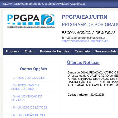
SIGAA - Sistema Integrado de Gestão de Atividades Acadêmicas
PPGPA/EAJ/UFRN
PROGRAMA DE PÓS-GRAD
ESCOLA AGRÍCOLA DE JUNDIAÍ
E-mail:
joao.emerenciano@ufrn.br
https://posgraduacao.ufrn.br/PPGPA
Programa
Ensino
Projetos de Pesquisa
Calendário
Processos Selet
Últimas Notícias
Outras Opções
Banca de QUALIFICAÇÃO: KAYRO C
Uma banca de QUALIFICAÇÃO de MEST
· 1- PESQUISA GOOGLE
KAYRO CIPRIANO DE ARAÚJO SEVERO
DA DIREÇÃO -EAJ-UFRN TÍTULO: AV
ARTESANAL: MAPEAMENTO DAS EMIS
· 2 - PESQUISAS EM
SUINOCULTURA
Cadastrada em:
31/07/2026
· 3 - ALIMENTAÇÃO DE
BOVINOS
· 5 - MANEJO DE LEITÕES
· 6 - PRODUÇÃO DE MEL