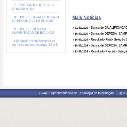
· 7 - PRODUÇÃO DE PEIXES
ORNAMENTAIS
Mais Notícias
· 8 - USO DE BAGAÇO DE CAJU
NA PRODUÇÃO DE SUÍNOS
»
- Banca de QUALIFICAÇ
31/07/2026
· 9 - USO DE PALMA NA
ALIMENTAÇÃO DE BOVINOS
»
- Banca de DEFESA: SAMIR
16/07/2026
»
- Resultado Final- Seleção 
16/07/2026
· Pesquisa: Enrequecimento da
carne suína com omegas 3,6 e 9
»
- Banca de DEFESA: SAMIR
16/07/2026
»
- Resultado Parcial - Seleç
13/07/2026
SIGAA | Superintendência de Tecnologia da Informação - (84) 3