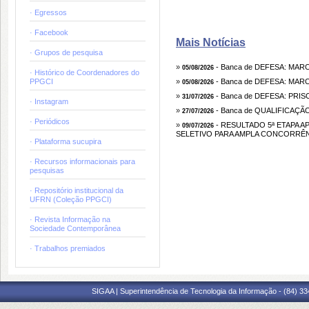
· Egressos
· Facebook
Mais Notícias
· Grupos de pesquisa
»
- Banca de DEFESA: MARC
05/08/2026
· Histórico de Coordenadores do
PPGCI
»
- Banca de DEFESA: MARC
05/08/2026
»
- Banca de DEFESA: PRI
31/07/2026
· Instagram
»
- Banca de QUALIFICAÇ
27/07/2026
· Periódicos
»
- RESULTADO 5ª ETAPA A
09/07/2026
SELETIVO PARA AMPLA CONCORRÊN
· Plataforma sucupira
· Recursos informacionais para
pesquisas
· Repositório institucional da
UFRN (Coleção PPGCI)
· Revista Informação na
Sociedade Contemporânea
· Trabalhos premiados
SIGAA | Superintendência de Tecnologia da Informação - (84) 3