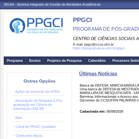
SIGAA - Sistema Integrado de Gestão de Atividades Acadêmicas
PPGCI
PROGRAMA DE PÓS-GRADU
CENTRO DE CIÊNCIAS SOCIAIS 
E-mail:
ppgci@ccsa.ufrn.br
https://posgraduacao.ufrn.br/ppgci
Programa
Ensino
Projetos de Pesquisa
Calendário
Processos Selet
Últimas Notícias
Outras Opções
Banca de DEFESA: MARCIA MARIA L
Uma banca de DEFESA de MESTRADO f
· Ações de extensão da UFRN
MARIA LIRA DE MESQUITA DATA : 14/
Barreiras Informacionais e Acesso ao
Discentes do CCS/UFRN PALAVRAS-CHA
· Associação de Pesquisa e Pós-
graduação em Ciência da
Informação (ANCIB)
Cadastrada em:
05/08/2026
· Atas
· Canal do PPGIC (youtube)
· Comissões Ativas