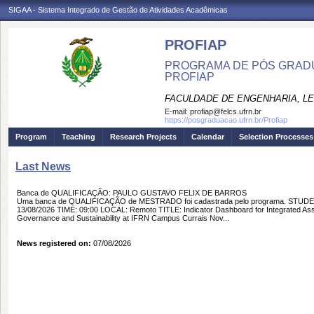
SIGAA - Sistema Integrado de Gestão de Atividades Acadêmicas
PROFIAP
PROGRAMA DE PÓS GRADU
PROFIAP
FACULDADE DE ENGENHARIA, LET
E-mail:
profiap@felcs.ufrn.br
https://posgraduacao.ufrn.br/Profiap
Program
Teaching
Research Projects
Calendar
Selection Processes
Last News
Banca de QUALIFICAÇÃO: PAULO GUSTAVO FELIX DE BARROS
Uma banca de QUALIFICAÇÃO de MESTRADO foi cadastrada pelo programa. STU
13/08/2026 TIME: 09:00 LOCAL: Remoto TITLE: Indicator Dashboard for Integrated A
Governance and Sustainability at IFRN Campus Currais Nov...
News registered on:
07/08/2026