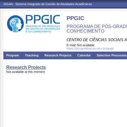
SIGAA - Sistema Integrado de Gestão de Atividades Acadêmicas
PPGIC
PROGRAMA DE PÓS-GRAD
CONHECIMENTO
CENTRO DE CIÊNCIAS SOCIAIS 
E-mail:
Not available
https://posgraduacao.ufrn.br/ppgic
Program
Teaching
Research Projects
Calendar
Selection Processes
Research Projects
Not available at this moment