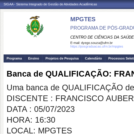
SIGAA - Sistema Integrado de Gestão de Atividades Acadêmicas
MPGTES
PROGRAMA DE PÓS-GRAD
CENTRO DE CIÊNCIAS DA SAÚDE
E-mail:
dyego.souza@ufrn.br
https://posgraduacao.ufrn.br/mpgtes
Programa
Ensino
Projetos de Pesquisa
Calendário
Processos Selet
Banca de QUALIFICAÇÃO: FRA
Uma banca de QUALIFICAÇÃO de 
DISCENTE : FRANCISCO AUBER
DATA : 05/07/2023
HORA: 16:30
LOCAL: MPGTES