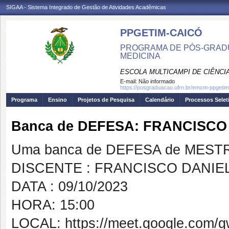
SIGAA - Sistema Integrado de Gestão de Atividades Acadêmicas
PPGETIM-CAICÓ
PROGRAMA DE PÓS-GRAD
MEDICINA
ESCOLA MULTICAMPI DE CIÊNCI
E-mail:
Não informado
https://posgraduacao.ufrn.br/emcm-ppgetim
Programa
Ensino
Projetos de Pesquisa
Calendário
Processos Selet
Banca de DEFESA: FRANCISCO
Uma banca de DEFESA de MESTRAD
DISCENTE : FRANCISCO DANIE
DATA : 09/10/2023
HORA: 15:00
LOCAL: https://meet.google.com/