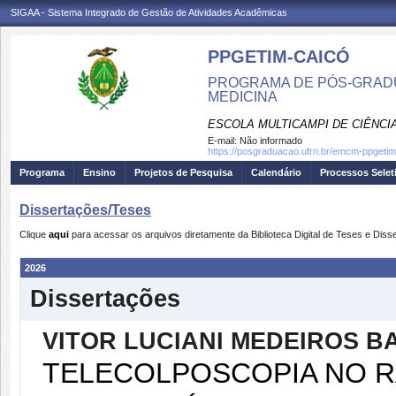
SIGAA - Sistema Integrado de Gestão de Atividades Acadêmicas
PPGETIM-CAICÓ
PROGRAMA DE PÓS-GRAD
MEDICINA
ESCOLA MULTICAMPI DE CIÊNCI
E-mail:
Não informado
https://posgraduacao.ufrn.br/emcm-ppgetim
Programa
Ensino
Projetos de Pesquisa
Calendário
Processos Selet
Dissertações/Teses
Clique
aqui
para acessar os arquivos diretamente da Biblioteca Digital de Teses e Di
2026
Dissertações
VITOR LUCIANI MEDEIROS B
TELECOLPOSCOPIA NO 