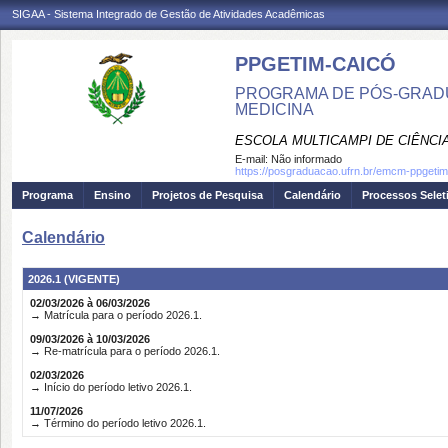
SIGAA - Sistema Integrado de Gestão de Atividades Acadêmicas
PPGETIM-CAICÓ
PROGRAMA DE PÓS-GRAD
MEDICINA
ESCOLA MULTICAMPI DE CIÊNCI
E-mail:
Não informado
https://posgraduacao.ufrn.br/emcm-ppgetim
Programa
Ensino
Projetos de Pesquisa
Calendário
Processos Selet
Calendário
2026.1 (VIGENTE)
02/03/2026 à 06/03/2026
→ Matrícula para o período 2026.1.
09/03/2026 à 10/03/2026
→ Re-matrícula para o período 2026.1.
02/03/2026
→ Início do período letivo 2026.1.
11/07/2026
→ Término do período letivo 2026.1.