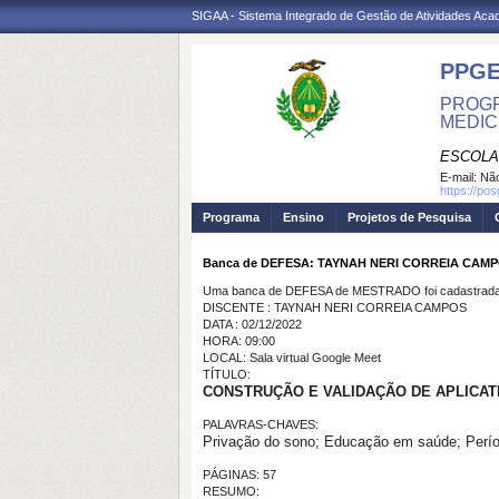
SIGAA - Sistema Integrado de Gestão de Atividades Ac
PPGE
PROGR
MEDIC
ESCOLA
E-mail:
Não
https://po
Programa
Ensino
Projetos de Pesquisa
Banca de DEFESA: TAYNAH NERI CORREIA CAM
Uma banca de DEFESA de MESTRADO foi cadastrada 
DISCENTE : TAYNAH NERI CORREIA CAMPOS
DATA : 02/12/2022
HORA: 09:00
LOCAL: Sala virtual Google Meet
TÍTULO:
CONSTRUÇÃO E VALIDAÇÃO DE
APLICAT
PALAVRAS-CHAVES:
Privação do sono; Educação em saúde; Perío
PÁGINAS: 57
RESUMO: