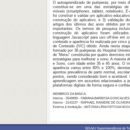
O autoaprendizado de puérperas, por meio d
constituir-se em uma das estratégias de
móveis (
smartphones
,
tablets
,
notebooks
,
E-
foi construir e validar um aplicativo educati
construção do aplicativo; e 3) validação do
artigos dos últimos dez anos obtidos por m
importantes. Os termos de pesquisa inclu
construção do aplicativo foram utilizado
linguagem
Javascript
para uso
off-line
em
s
conteúdo e aparência foi realizada por cinco
de Conteúdo (IVC) obtido. Ainda nesta etapa
formado por 36 puérperas do Hospital Univers
de “Menu” constituída por quatro domínios int
estratégias para melhorar o sono. A maioria 
e Sono, com idade entre 35 e 45 anos. O ín
aparência variou entre 80% e 100%, denotand
apontou prevalência de parto normal, escola
pontos, sendo considerado bom e aceitável. 
aprendizagem em assuntos relacionados a as
plataformas digitais de forma segura e confiáv
MEMBROS DA BANCA:
Interna - 3549899 - FABIANA BARBOSA GONCALVES
Interno - 3143237 - RAPHAEL RANIERE DE OLIVEI
Externa à Instituição - ANTONIA LÍRIA FEITOSA N
SIGAA | Superintendência de Te