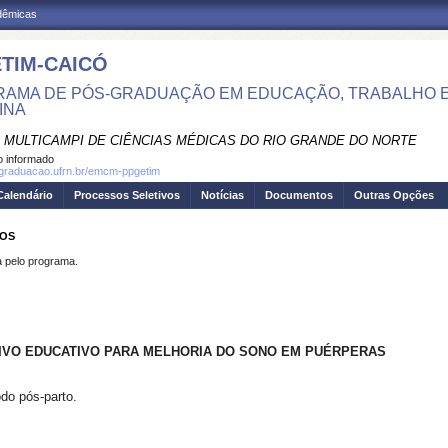
adêmicas
TIM-CAICÓ
AMA DE PÓS-GRADUAÇÃO EM EDUCAÇÃO, TRABALHO E
INA
 MULTICAMPI DE CIÊNCIAS MÉDICAS DO RIO GRANDE DO NORTE
 informado
sgraduacao.ufrn.br/emcm-ppgetim
Calendário
Processos Seletivos
Notícias
Documentos
Outras Opções
POS
pelo programa.
IVO EDUCATIVO PARA MELHORIA DO SONO EM PUÉRPERAS
do pós-parto.