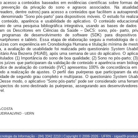
o acesso a conteúdos baseados em evidências científicas sobre formas de
 prevenção da privação do sono e agravos associados. Na atualidade
readers
, dentre outros) para acesso a conteúdos que facilitem a autoapren
vo denominado “Sono pós-parto” para dispositivos móveis. O estudo foi realizad
 conteúdo, aparência e usabilidade do aplicativo. O conteúdo educacional 
eio de uma pesquisa bibliográfica integrativa, usando as bases de dados
íram os Descritores em Ciências da Saúde – DeCS: sono, pós- parto, pri
s programas
de desenvolvimento de
software
(SDK) para dispositivo
martphones
e
tablets.
Essa etapa de elaboração seguiu a metodologia de co
 juízes com experiência em Cronobiologia Humana e titulação mínima de mestr
, a avaliação de usabilidade foi realizada pelo questionário
System Usabil
itário Ana Bezerra (HUAB), após uma semana de uso do aplicativo. O aplicati
itulados (1) Importância do sono de boa qualidade; (2) Sono no pós-parto; (
dos juízes que participaram da validação de conteúdo e aparência eram biól
dice de avaliação do conteúdo (IVC) apresentou 100% de concordância em 
o a realização de ajustes. O perfil das puérperas que participaram da eta
ridade de segundo grau completo e multíparas. O questionário
System Usabi
Desse modo, o aplicativo “Sono pós-parto” pode ser considerado uma ferram
pectos do sono destinado às puérperas, assegurando aos desenvolvedores a 
el.
RA COSTA
OGUEIRA ALVINO - UERN
cnologia da Informação - (84) 3342 2210 | Copyright © 2006-2026 - UFRN - sigaa09-produca