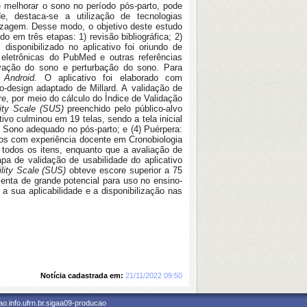
 melhorar o sono no período pós-parto, pode
, destaca-se a utilização de tecnologias
dizagem. Desse modo, o objetivo deste estudo
o em três etapas: 1) revisão bibliográfica; 2)
disponibilizado no aplicativo foi oriundo de
 eletrônicas do PubMed e outras referências
vação do sono e perturbação do sono. Para
s
Android.
O aplicativo foi elaborado com
-design adaptado de Millard. A validação de
e, por meio do cálculo do Índice de Validação
ity Scale (SUS)
preenchido
pelo público-alvo
vo culminou em 19 telas, sendo a tela inicial
3) Sono adequado no pós-parto; e (4) Puérpera:
ogos com experiência docente em Cronobiologia
todos os itens, enquanto que a avaliação de
pa de validação de usabilidade do aplicativo
lity Scale (SUS)
obteve escore superior a 75
enta de grande potencial para uso no ensino-
sua aplicabilidade e a disponibilização nas
Notícia cadastrada em:
21/11/2022 09:50
o.info.ufrn.br.sigaa09-producao