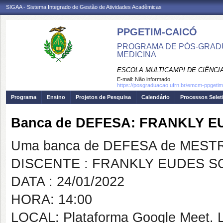
SIGAA - Sistema Integrado de Gestão de Atividades Acadêmicas
PPGETIM-CAICÓ
PROGRAMA DE PÓS-GRAD
MEDICINA
ESCOLA MULTICAMPI DE CIÊNCI
E-mail:
Não informado
https://posgraduacao.ufrn.br/emcm-ppgetim
Programa
Ensino
Projetos de Pesquisa
Calendário
Processos Selet
Banca de DEFESA: FRANKLY 
Uma banca de DEFESA de MESTRAD
DISCENTE : FRANKLY EUDES S
DATA : 24/01/2022
HORA: 14:00
LOCAL: Plataforma Google Meet. Li