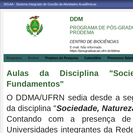
SIGAA - Sistema Integrado de Gestão de Atividades Acadêmicas
DDM
PROGRAMA DE PÓS-GRADU
PRODEMA
CENTRO DE BIOCIÊNCIAS
E-mail:
Não informado
https://posgraduacao.ufrn.br/ddma
Programa
Ensino
Projetos de Pesquisa
Calendário
Processos Selet
Aulas da Disciplina "Soci
Fundamentos"
O DDMA/UFRN sedia desde a segu
da disciplina "
Sociedade, Nature
Contando com a presença de 
Universidades integrantes da Rede