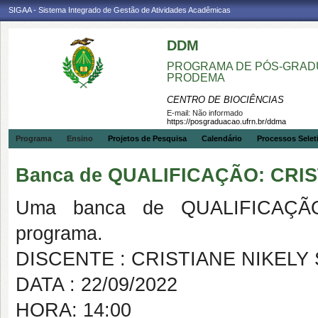
SIGAA - Sistema Integrado de Gestão de Atividades Acadêmicas
DDM
PROGRAMA DE PÓS-GRADU
PRODEMA
CENTRO DE BIOCIÊNCIAS
E-mail:
Não informado
https://posgraduacao.ufrn.br/ddma
Programa
Ensino
Projetos de Pesquisa
Calendário
Processos Selet
Banca de QUALIFICAÇÃO: CRIS
Uma banca de QUALIFICAÇÃO
programa.
DISCENTE : CRISTIANE NIKELY 
DATA : 22/09/2022
HORA: 14:00