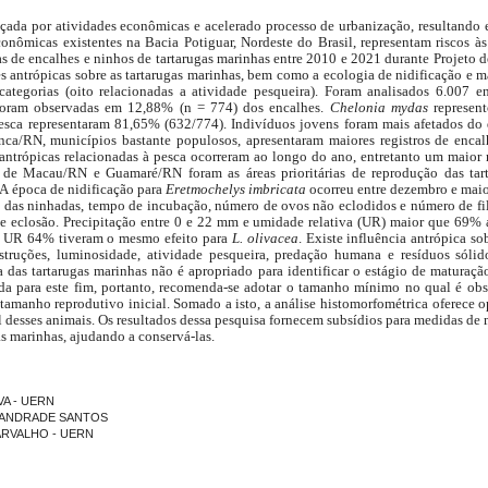
açada por atividades econômicas e acelerado processo de urbanização, resultando 
onômicas existentes na Bacia Potiguar, Nordeste do Brasil, representam riscos à
as de encalhes e ninhos de tartarugas marinhas entre 2010 e 2021 durante Projeto 
es antrópicas sobre as tartarugas marinhas, bem como a ecologia de nidificação e m
categorias (oito relacionadas a atividade pesqueira). Foram analisados 6.007 en
a foram observadas em 12,88% (n = 774) dos encalhes.
Chelonia mydas
represent
 pesca representaram 81,65% (632/774). Indivíduos jovens foram mais afetados d
ca/RN, municípios bastante populosos, apresentaram maiores registros de encal
antrópicas relacionadas à pesca ocorreram ao longo do ano, entretanto um maior 
 de Macau/RN e Guamaré/RN foram as áreas prioritárias de reprodução das ta
 A época de nidificação para
Eretmochelys imbricata
ocorreu entre dezembro e mai
 das ninhadas, tempo de incubação, número de ovos não eclodidos e número de f
de eclosão. Precipitação entre 0 e 22 mm e umidade relativa (UR) maior que 69%
e UR 64% tiveram o mesmo efeito para
L. olivacea
. Existe influência antrópica so
nstruções, luminosidade, atividade pesqueira, predação humana e resíduos sólid
das tartarugas marinhas não é apropriado para identificar o estágio de maturaçã
da para este fim, portanto, recomenda-se adotar o tamanho mínimo no qual é obs
o tamanho reprodutivo inicial. Somado a isto, a análise histomorfométrica oferece
 desses animais. Os resultados dessa pesquisa fornecem subsídios para medidas de 
s marinhas, ajudando a conservá-las.
LVA - UERN
DE ANDRADE SANTOS
CARVALHO - UERN