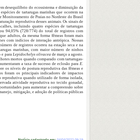
em desequilíbrio do ecossistema e diminuição da
s espécies de tartarugas marinhas que ocorrem na
de Monitoramento de Praias no Nordeste do Brasil
aturação reprodutiva desses animais. Os sinais de
calhes, incluindo quatro espécies de tartarugas
ou 94,05% (728/774) do total de registros com
o que adultos, da mesma forma fêmeas foram mais
hes com indícios de interação antrópica. Nossas
número de registros ocorreu na estação seca e na
rtarugas marinhas, com maior número de ninhos
o e para
Lepidochelys olivacea
de março a agosto.
ilhotes mortos quando comparado com tartarugas-
 aumentaram a taxa de sucesso de eclosão para
E.
bre os níveis de postura reprodutiva das fêmeas e
os foram os principais indicadores de impactos
o reprodutiva quando utilizado de forma isolada,
ervada atividade reprodutiva no tecido gonadal,
 oportunidades para aumentar a compreensão sobre
manejo, mitigação, e adoção de políticas públicas
Notícia cadastrada em:
04/04/2022 09:19