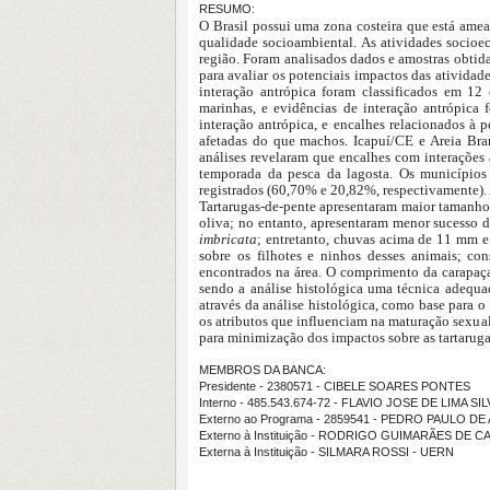
RESUMO:
O Brasil possui uma zona costeira que está ame
qualidade socioambiental. As atividades socioec
região. Foram analisados dados e amostras obtid
para avaliar os potenciais impactos das atividad
interação antrópica foram classificados em 12 
marinhas, e evidências de interação antrópic
interação antrópica, e encalhes relacionados à
afetadas do que machos. Icapuí/CE e Areia Bran
análises revelaram que encalhes com interações 
temporada da pesca da lagosta. Os municípios
registrados (60,70% e 20,82%, respectivamente).
Tartarugas-de-pente apresentaram maior tamanho
oliva; no entanto, apresentaram menor sucesso 
imbricata
; entretanto, chuvas acima de 11 mm 
sobre os filhotes e ninhos desses animais; co
encontrados na área. O comprimento da carapaça 
sendo a análise histológica uma técnica adequa
através da análise histológica, como base para 
os atributos que influenciam na maturação sexual
para minimização dos impactos sobre as tartaruga
MEMBROS DA BANCA:
Presidente - 2380571 - CIBELE SOARES PONTES
Interno - 485.543.674-72 - FLAVIO JOSE DE LIMA SI
Externo ao Programa - 2859541 - PEDRO PAULO 
Externo à Instituição - RODRIGO GUIMARÃES DE 
Externa à Instituição - SILMARA ROSSI - UERN