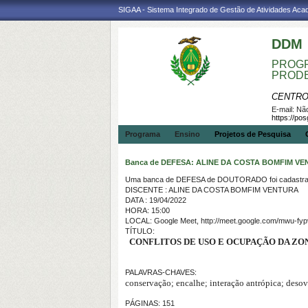
SIGAA - Sistema Integrado de Gestão de Atividades Ac
DDM
PROGR
PROD
CENTRO
E-mail:
Não
https://po
Programa
Ensino
Projetos de Pesquisa
Banca de DEFESA: ALINE DA COSTA BOMFIM V
Uma banca de DEFESA de DOUTORADO foi cadastrad
DISCENTE : ALINE DA COSTA BOMFIM VENTURA
DATA : 19/04/2022
HORA: 15:00
LOCAL: Google Meet, http://meet.google.com/mwu-fy
TÍTULO:
CONFLITOS DE USO E OCUPAÇÃO DA ZO
PALAVRAS-CHAVES:
conservação; encalhe; interação antrópica; desov
PÁGINAS: 151