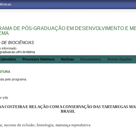
adêmicas
AMA DE PÓS-GRADUAÇÃO EM DESENVOLVIMENTO E MEI
EMA
 DE BIOCIÊNCIAS
 informado
sgraduacao.ufrn.br/ddma
Calendário
Processos Seletivos
Notícias
Documentos
Outras Opções
ENTURA
a pelo programa.
pv-ydy
NA COSTEIRA E RELAÇÃO COM A CONSERVAÇÃO DAS TARTARUGAS MAR
BRASIL
a; sucesso de eclosão; histologia; maturaça reprodutiva