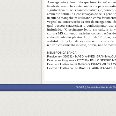
A mangabeira (Hancornia speciosa Gomes) é uma e
Nordeste, sendo bastante conhecida pela import
significativa de seus campos nativos, e, conseq
ambiente natural e a conservação de seus genóti
in situ da mangabeira utilizando como
ferramenta
vegetal na conservação ex
situ da mangabeira; d
qual buscou
caracterizar o conhecimento, uso 
intitulado:
“Crescimento lento em cultura in 
cultura
MS contendo variadas concentrações dos
a
viabilidade das plantas. Ao fim de 120 dias, co
sorbitol + 15 g L-1 de sacarose reduz a taxa de
reduz o crescimento in vitro, porém, não se most
MEMBROS DA BANCA:
Presidente - 350231 - MAGDI AHMED IBRAHIM ALO
Externo ao Programa - 2257836 - PAULO SERGIO 
Externo à Instituição - RAMIRO GUSTAVO VALERA
Externo à Instituição - REINALDO FARIAS PAIVA DE
SIGAA | Superintendência de Te