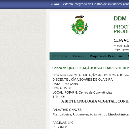
SIGAA - Sistema Integrado de Gestão de Atividades Ac
DDM
PROGR
PROD
CENTRO
E-mail:
Não
https://po
Programa
Ensino
Projetos de Pesquisa
Banca de QUALIFICAÇÃO: KÍVIA SOARES DE OLI
Uma banca de QUALIFICAÇÃO de DOUTORADO foi ca
DISCENTE : KÍVIA SOARES DE OLIVEIRA
DATA : 27/09/2019
HORA: 15:30
LOCAL: POP-RN, Centro de Convivências
TÍTULO:
A BIOTECNOLOGIA VEGETAL, CONHE
PALAVRAS-CHAVES:
Mangabeira; Conservação in vitro; Etnobotânica
PÁGINAS: 140
RESUMO: