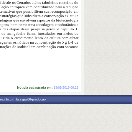
i desde os Cerrados até os tabuleiros
costeiros do
da ação antrópica vem
contribuindo para a redução
lternativas que
possibilitem sua recomposição em
estratégias que subsidiem a conservação ex situ e
ordagens que envolvem aspectos da biotecnologia
sagens, bem como uma abordagem etnobotânica a
a das etapas dessa pesquisa gerou o capítulo 1,
s de mangabeira foram inoculados em meios de
uziria o crescimento lento da cultura sem afetar
 agentes osmóticos na concentração de 5 g L-1
de
entrações de sorbitol em combinação com
sacarose
Notícia cadastrada em:
18/09/2019 09:15
o.info.ufrn.br.sigaa06-producao