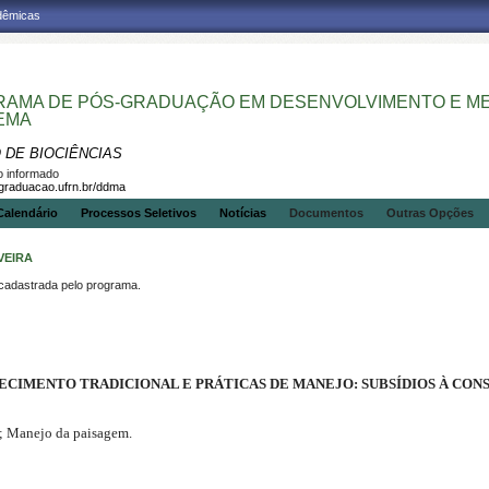
adêmicas
AMA DE PÓS-GRADUAÇÃO EM DESENVOLVIMENTO E MEI
EMA
 DE BIOCIÊNCIAS
 informado
sgraduacao.ufrn.br/ddma
Calendário
Processos Seletivos
Notícias
Documentos
Outras Opções
VEIRA
dastrada pelo programa.
CIMENTO TRADICIONAL E PRÁTICAS DE MANEJO: SUBSÍDIOS À CON
; Manejo da paisagem.