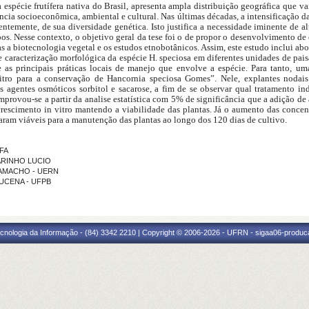
spécie frutífera nativa do Brasil,
apresenta ampla distribuição geográfica que va
ância socioeconômica,
ambiental e cultural. Nas últimas décadas, a intensificação 
uentemente,
de sua diversidade genética. Isto justifica a necessidade iminente de a
pos.
Nesse contexto, o objetivo geral da tese foi o de propor o desenvolvimento de
s a biotecnologia vegetal e os estudos etnobotânicos. Assim, este estudo
inclui ab
e caracterização morfológica da espécie H. speciosa em diferentes
unidades de pai
e as principais práticas locais de manejo que envolve a
espécie. Para tanto, um
vitro para a conservação de Hancornia speciosa
Gomes”. Nele, explantes nodai
 agentes osmóticos sorbitol e sacarose, a fim
de se observar qual tratamento ind
mprovou-se a partir da analise estatística
com 5% de significância que a adição de
 crescimento in vitro mantendo a
viabilidade das plantas. Já o aumento das conc
raram viáveis para a
manutenção das plantas ao longo dos 120 dias de cultivo.
UFA
MARINHO LUCIO
 CAMACHO - UERN
 LUCENA - UFPB
cnologia da Informação - (84) 3342 2210 | Copyright © 2006-2026 - UFRN - sigaa06-produca