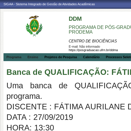
SIGAA - Sistema Integrado de Gestão de Atividades Acadêmicas
DDM
PROGRAMA DE PÓS-GRADU
PRODEMA
CENTRO DE BIOCIÊNCIAS
E-mail:
Não informado
https://posgraduacao.ufrn.br/ddma
Programa
Ensino
Projetos de Pesquisa
Calendário
Processos Selet
Banca de QUALIFICAÇÃO: FÁT
Uma banca de QUALIFICAÇÃO
programa.
DISCENTE : FÁTIMA AURILANE 
DATA : 27/09/2019
HORA: 13:30