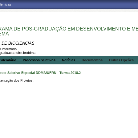
adêmicas
AMA DE PÓS-GRADUAÇÃO EM DESENVOLVIMENTO E MEI
EMA
 DE BIOCIÊNCIAS
 informado
sgraduacao.ufrn.br/ddma
Calendário
Processos Seletivos
Notícias
Documentos
Outras Opções
esso Seletivo Especial DDMA/UFRN - Turma 2018.2
entação dos Projetos.