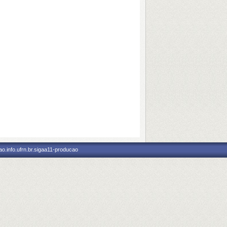
o.info.ufrn.br.sigaa11-producao