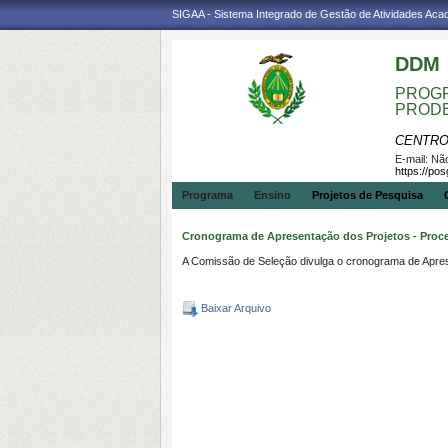
SIGAA - Sistema Integrado de Gestão de Atividades Ac
DDM
PROGR
PROD
CENTRO
E-mail:
Não
https://po
Programa
Ensino
Projetos de Pesquisa
Cronograma de Apresentação dos Projetos - Proc
A Comissão de Seleção divulga o cronograma de Apres
Baixar Arquivo