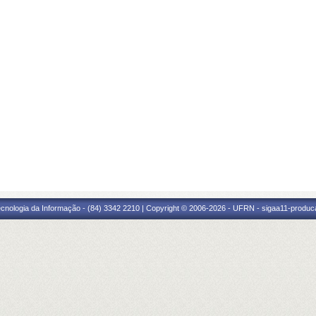
cnologia da Informação - (84) 3342 2210 | Copyright © 2006-2026 - UFRN - sigaa11-produca