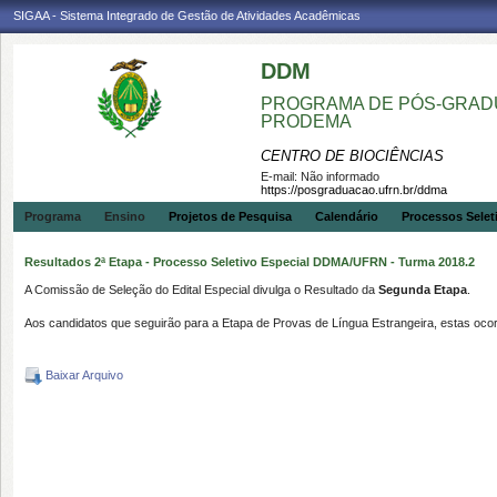
SIGAA - Sistema Integrado de Gestão de Atividades Acadêmicas
DDM
PROGRAMA DE PÓS-GRADU
PRODEMA
CENTRO DE BIOCIÊNCIAS
E-mail:
Não informado
https://posgraduacao.ufrn.br/ddma
Programa
Ensino
Projetos de Pesquisa
Calendário
Processos Selet
Resultados 2ª Etapa - Processo Seletivo Especial DDMA/UFRN - Turma 2018.2
A Comissão de Seleção do Edital Especial divulga o Resultado da
Segunda Etapa
.
Aos candidatos que seguirão para a Etapa de Provas de Língua Estrangeira, estas ocor
Baixar Arquivo