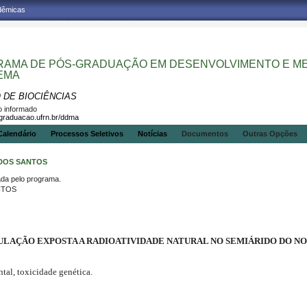
adêmicas
AMA DE PÓS-GRADUAÇÃO EM DESENVOLVIMENTO E MEI
EMA
 DE BIOCIÊNCIAS
 informado
sgraduacao.ufrn.br/ddma
Calendário
Processos Seletivos
Notícias
Documentos
Outras Opções
 DOS SANTOS
a pelo programa.
NTOS
PULAÇÃO EXPOSTA A RADIOATIVIDADE NATURAL NO SEMIÁRIDO DO N
ntal, toxicidade genética.