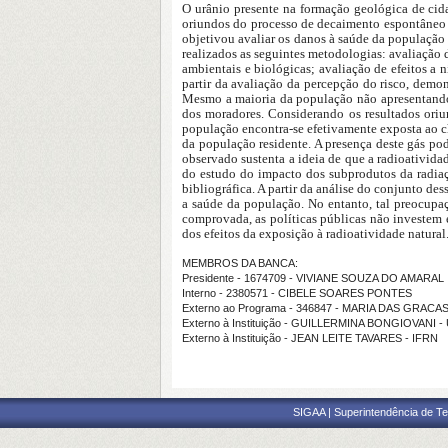
O urânio presente na formação geológica de cida
oriundos do processo de decaimento espontâneo de
objetivou avaliar os danos à saúde da população 
realizados as seguintes metodologias: avaliação 
ambientais e biológicas; avaliação de efeitos a 
partir da avaliação da percepção do risco, demo
Mesmo a maioria da população não apresentando 
dos moradores. Considerando os resultados oriu
população encontra-se efetivamente exposta ao 
da população residente. A presença deste gás pod
observado sustenta a ideia de que a radioativida
do estudo do impacto dos subprodutos da radiaçã
bibliográfica. A partir da análise do conjunto d
a saúde da população. No entanto, tal preocupa
comprovada, as políticas públicas não investem
dos efeitos da exposição à radioatividade natural
MEMBROS DA BANCA:
Presidente - 1674709 - VIVIANE SOUZA DO AMARAL
Interno - 2380571 - CIBELE SOARES PONTES
Externo ao Programa - 346847 - MARIA DAS GRA
Externo à Instituição - GUILLERMINA BONGIOVANI 
Externo à Instituição - JEAN LEITE TAVARES - IFRN
SIGAA | Superintendência de Te