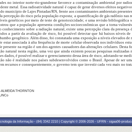
des no interior norte-rio-grandense favorece a contaminação ambiental por radio
ste metal. Essa radioatividade natural é capaz de gerar diversos efeitos negativo
do município de Lajes Pintadas/RN, frente aos contaminantes ambientais presentes 
da percepção do risco pela população exposta; a quantificação de gás radônio nas
níveis genéticos por meio de teste de genotoxicidade; e uma revisão bibliográfica 
nstrou que a população apresenta condições socioeconômicas que a torna vulneráve
conhecimento sobre a radiação natural, existe uma percepção clara da presença
ndos a partir da avaliação de risco, foi possível detectar que há baixos níveis 
chumbo geogênico. Além disso, foi constatada uma exposição a níveis elevados de
e estar associada à alta frequência de morte celular observada nos indivíduos es
de presente na região é um dos agentes causadores das alterações celulares. Desta f
o natural nesta região, uma vez que ainda existem poucas pesquisas realizadas ne
esses dados, é possível realizar o gerenciamento dessa área de risco, adotando-se m
ção não é realidade nos países subdesenvolvidos como o Brasil. Apesar de ser u
 em recursos e consequentemente, o governo tem que investir cada vez mais no tra
.
CAS ALMEIDA THORNTON
- UNCo
cnologia da Informação - (84) 3342 2210 | Copyright © 2006-2026 - UFRN - sigaa06-produca