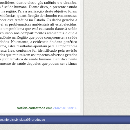
nuclídeos, dentre eles o gás radônio e o chumbo,
s à saúde humana. Diante disto, o presente estudo
na região. Para a realização deste objetivo foram
 residências; quantificação de chumbo em amostras
sobre esta temática no Estado. Os dados gerados a
l as problemáticas ambientais ali estabelecidas.
 de um problema que está causando danos à saúde
de chumbo nos compartimentos ambientais e que a
 radônio na Região que pode comprometer a saúde
tudados. No entanto, a evidencia do dano genético
orma, estes resultados apontam para a importância
sta área, conforme foi identificado pela revisão
edidas que minimizem os impactos adversos gerados
ma problemática de saúde humana cientificamente
tamento de saúde daqueles que podem ser vítimas
Notícia cadastrada em:
21/02/2018 09:36
o.info.ufrn.br.sigaa06-producao