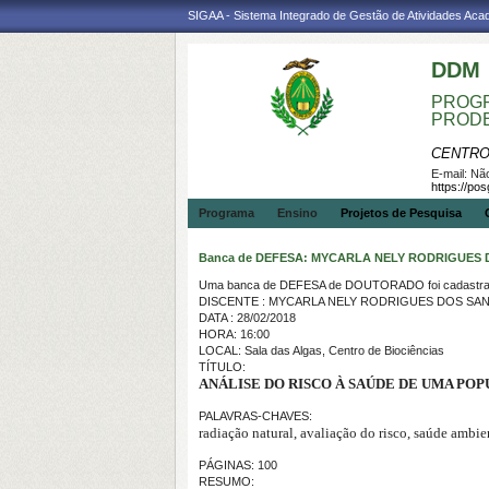
SIGAA - Sistema Integrado de Gestão de Atividades Ac
DDM
PROGR
PROD
CENTRO
E-mail:
Não
https://po
Programa
Ensino
Projetos de Pesquisa
Banca de DEFESA: MYCARLA NELY RODRIGUES
Uma banca de DEFESA de DOUTORADO foi cadastrad
DISCENTE : MYCARLA NELY RODRIGUES DOS SA
DATA : 28/02/2018
HORA: 16:00
LOCAL: Sala das Algas, Centro de Biociências
TÍTULO:
ANÁLISE DO RISCO À SAÚDE DE UMA PO
PALAVRAS-CHAVES:
radiação natural, avaliação do risco, saúde ambie
PÁGINAS: 100
RESUMO: