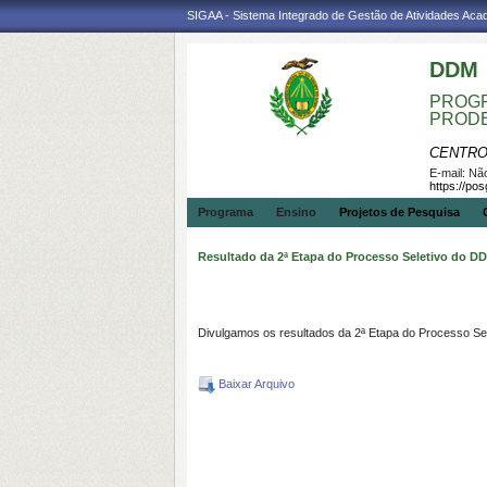
SIGAA - Sistema Integrado de Gestão de Atividades Ac
DDM
PROGR
PROD
CENTRO
E-mail:
Não
https://po
Programa
Ensino
Projetos de Pesquisa
Resultado da 2ª Etapa do Processo Seletivo do 
Divulgamos os resultados da 2ª Etapa do Processo Se
Baixar Arquivo