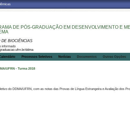
adêmicas
AMA DE PÓS-GRADUAÇÃO EM DESENVOLVIMENTO E MEI
EMA
 DE BIOCIÊNCIAS
 informado
sgraduacao.ufrn.br/ddma
Calendário
Processos Seletivos
Notícias
Documentos
Outras Opções
DDMA/UFRN - Turma 2018
letivo do DDMA/UFRN, com as notas das Provas de Língua Estrangeira e Avaliação dos Pro