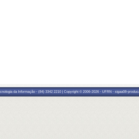
cnologia da Informação - (84) 3342 2210 | Copyright © 2006-2026 - UFRN - sigaa08-produca