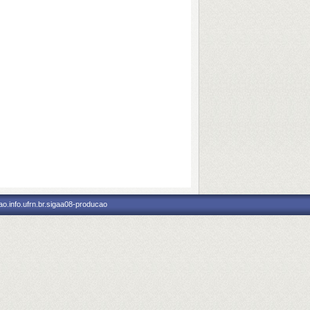
o.info.ufrn.br.sigaa08-producao