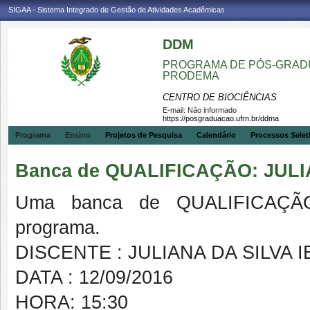
SIGAA - Sistema Integrado de Gestão de Atividades Acadêmicas
DDM
PROGRAMA DE PÓS-GRADU
PRODEMA
CENTRO DE BIOCIÊNCIAS
E-mail:
Não informado
https://posgraduacao.ufrn.br/ddma
Programa
Ensino
Projetos de Pesquisa
Calendário
Processos Selet
Banca de QUALIFICAÇÃO: JUL
Uma banca de QUALIFICAÇÃO
programa.
DISCENTE : JULIANA DA SILVA 
DATA : 12/09/2016
HORA: 15:30