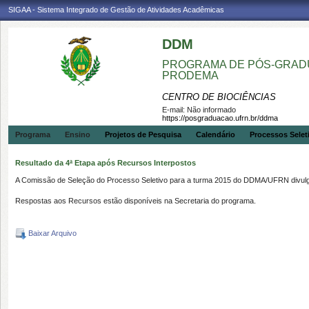
SIGAA - Sistema Integrado de Gestão de Atividades Acadêmicas
DDM
PROGRAMA DE PÓS-GRADU
PRODEMA
CENTRO DE BIOCIÊNCIAS
E-mail:
Não informado
https://posgraduacao.ufrn.br/ddma
Programa
Ensino
Projetos de Pesquisa
Calendário
Processos Selet
Resultado da 4ª Etapa após Recursos Interpostos
A Comissão de Seleção do Processo Seletivo para a turma 2015 do DDMA/UFRN divulga
Respostas aos Recursos estão disponíveis na Secretaria do programa.
Baixar Arquivo