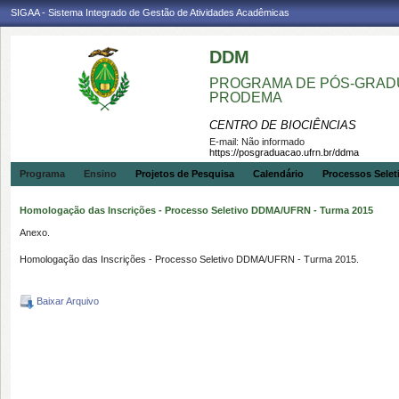
SIGAA - Sistema Integrado de Gestão de Atividades Acadêmicas
DDM
PROGRAMA DE PÓS-GRADU
PRODEMA
CENTRO DE BIOCIÊNCIAS
E-mail:
Não informado
https://posgraduacao.ufrn.br/ddma
Programa
Ensino
Projetos de Pesquisa
Calendário
Processos Selet
Homologação das Inscrições - Processo Seletivo DDMA/UFRN - Turma 2015
Anexo.
Homologação das Inscrições - Processo Seletivo DDMA/UFRN - Turma 2015.
Baixar Arquivo