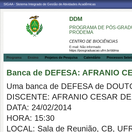
SIGAA - Sistema Integrado de Gestão de Atividades Acadêmicas
DDM
PROGRAMA DE PÓS-GRADU
PRODEMA
CENTRO DE BIOCIÊNCIAS
E-mail:
Não informado
https://posgraduacao.ufrn.br/ddma
Programa
Ensino
Projetos de Pesquisa
Calendário
Processos Selet
Banca de DEFESA: AFRANIO 
Uma banca de DEFESA de DOUTOR
DISCENTE: AFRANIO CESAR D
DATA: 24/02/2014
HORA: 15:30
LOCAL: Sala de Reunião, CB, UF